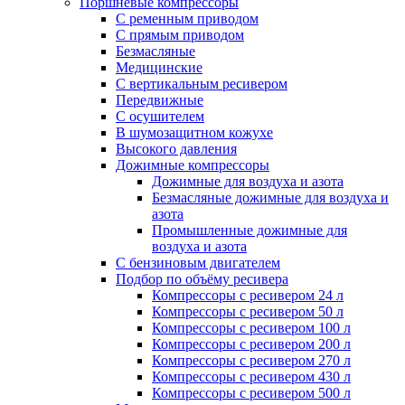
Поршневые компрессоры
С ременным приводом
С прямым приводом
Безмасляные
Медицинские
С вертикальным ресивером
Передвижные
С осушителем
В шумозащитном кожухе
Высокого давления
Дожимные компрессоры
Дожимные для воздуха и азота
Безмасляные дожимные для воздуха и
азота
Промышленные дожимные для
воздуха и азота
С бензиновым двигателем
Подбор по объёму ресивера
Компрессоры с ресивером 24 л
Компрессоры с ресивером 50 л
Компрессоры с ресивером 100 л
Компрессоры с ресивером 200 л
Компрессоры с ресивером 270 л
Компрессоры с ресивером 430 л
Компрессоры с ресивером 500 л