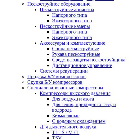
Пескоструйное оборудование
Пескоструйные аппараты
Напорного типа
Эжекторного типа
Пескоструйные камеры
Напорного типа
Эжекторного типа
Аксессуары и комплектующие
Сопла пескоструйные
Рукава пескоструйные
Средства защиты пескоструйщика
Дистанционное управление
Системы рекуперации
Продажа Б/У компрессоров
Скупка Б/У компрессоров
Специализированные компрессоры
Компрессоры высокого давления
Для воздуха и азота
Для гелия, природного газа, и
водорода
Безмасляные
С водяным охлаждением
Для дыхательного воздуха
TI – S / M / L
TSV