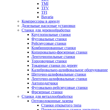
TMI
TFV
TFI
Bavaria
Компрессоры в аренду
Дизельные насосные установки
Станки для деревообработки
Круглопильные станки
Фуговальные станки
Рейсмусовые станки
Комбинированные станки
Копировально-фрезерные станки
Ленточнопильные станки
Торцовочные станки
Токарные станки по дереву
Калибровально-шлифовальное оборудование
Щеточно-шлифовальные станки
Ленточно-шлифовальные станки
Автоподатчики
Фуговально-рейсмусовые станки
Фрезерные станки
Станки для металлообработки
Оптоволоконные лазеры
Станки открытого типа
Промышленные станки закрытого