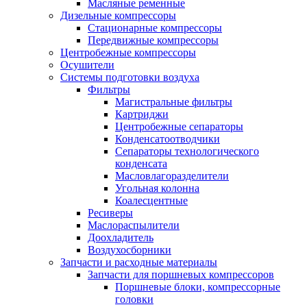
Масляные ременные
Дизельные компрессоры
Стационарные компрессоры
Передвижные компрессоры
Центробежные компрессоры
Осушители
Системы подготовки воздуха
Фильтры
Магистральные фильтры
Картриджи
Центробежные сепараторы
Конденсатоотводчики
Сепараторы технологического
конденсата
Масловлагоразделители
Угольная колонна
Коалесцентные
Ресиверы
Маслораспылители
Доохладитель
Воздухосборники
Запчасти и расходные материалы
Запчасти для поршневых компрессоров
Поршневые блоки, компрессорные
головки