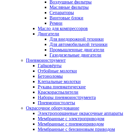
Воздушные фильтры
Масляные фильтры
Сепараторы
Винтовые блоки
Ремни
Масло для компрессоров
Двигатели
Для внедорожной техники
Для автомобильной техники
Промышленные двигатели
Газодизельные двигатели
Пневмоинструмент
Гайковёрты
Отбойные молотки
Бетоноломы
Клепальные молотки
Рукава пневматические
Краскораспылители
Наборы пневмоинструмента
Пневмопистолеты
Окрасочное оборудование
Электропоршневые окрасочные аппараты
Мембранные с электроприводом
Мембранные с пневмоприводом
Мембранные с бензиновым приводом