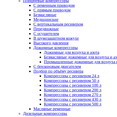
Поршневые компрессоры
С ременным приводом
С прямым приводом
Безмасляные
Медицинские
С вертикальным ресивером
Передвижные
С осушителем
В шумозащитном кожухе
Высокого давления
Дожимные компрессоры
Дожимные для воздуха и азота
Безмасляные дожимные для воздуха и аз
Промышленные дожимные для воздуха и
С бензиновым двигателем
Подбор по объёму ресивера
Компрессоры с ресивером 24 л
Компрессоры с ресивером 50 л
Компрессоры с ресивером 100 л
Компрессоры с ресивером 200 л
Компрессоры с ресивером 270 л
Компрессоры с ресивером 430 л
Компрессоры с ресивером 500 л
Масляные ременные
Дизельные компрессоры