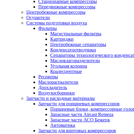
Стационарные компрессоры
Передвижные компрессоры
Центробежные компрессоры
Осушители
Системы подготовки воздуха
Фильтры
Магистральные фильтры
Картриджи
Центробежные сепараторы
Конденсатоотводчики
Сепараторы технологического конденса
Масловлагоразделители
Угольная колонна
Коалесцентные
Ресиверы
Маслораспылители
Доохладитель
Воздухосборники
Запчасти и расходные материалы
Запчасти для поршневых компрессоров
Поршневые блоки, компрессорные голо
Запасные части Aircast Remeza
Запасные части АСО Бежецк
Автоматика
Запчасти для винтовых компрессоров