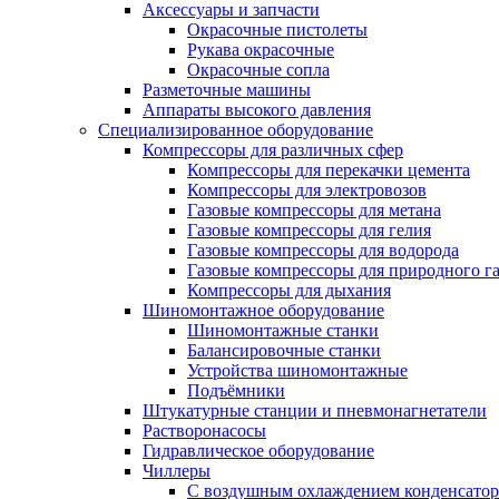
Аксессуары и запчасти
Окрасочные пистолеты
Рукава окрасочные
Окрасочные сопла
Разметочные машины
Аппараты высокого давления
Специализированное оборудование
Компрессоры для различных сфер
Компрессоры для перекачки цемента
Компрессоры для электровозов
Газовые компрессоры для метана
Газовые компрессоры для гелия
Газовые компрессоры для водорода
Газовые компрессоры для природного га
Компрессоры для дыхания
Шиномонтажное оборудование
Шиномонтажные станки
Балансировочные станки
Устройства шиномонтажные
Подъёмники
Штукатурные станции и пневмонагнетатели
Растворонасосы
Гидравлическое оборудование
Чиллеры
С воздушным охлаждением конденсатор