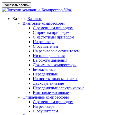
Заказать звонок
Каталог
Каталог
Винтовые компрессоры
С ременным приводом
С прямым приводом
С частотным приводом
На ресивере
С осушителем
На ресивере с осушителем
Низкого давления
Высокого давления
Дожимные компрессоры
Безмасляные
Передвижные
На постоянных магнитах
Двухступенчатые
Передвижные электрические
Винтовые масляные
Спиральные компрессоры
С ременным приводом
На ресивере
С осушителем