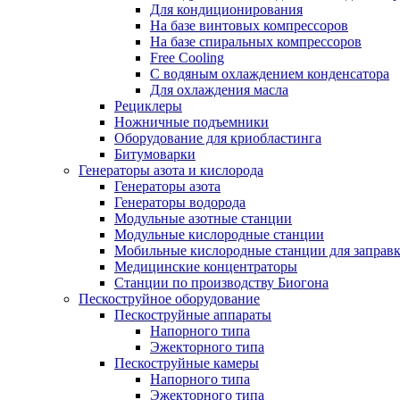
Для кондиционирования
На базе винтовых компрессоров
На базе спиральных компрессоров
Free Cooling
С водяным охлаждением конденсатора
Для охлаждения масла
Рециклеры
Ножничные подъемники
Оборудование для криобластинга
Битумоварки
Генераторы азота и кислорода
Генераторы азота
Генераторы водорода
Модульные азотные станции
Модульные кислородные станции
Мобильные кислородные станции для заправк
Медицинские концентраторы
Станции по производству Биогона
Пескоструйное оборудование
Пескоструйные аппараты
Напорного типа
Эжекторного типа
Пескоструйные камеры
Напорного типа
Эжекторного типа