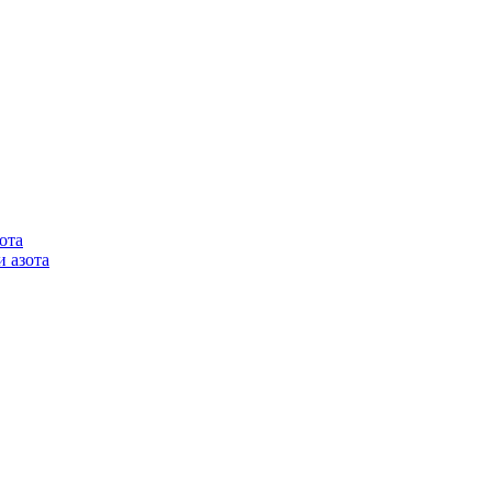
ота
 азота