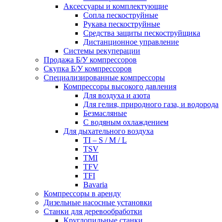
Аксессуары и комплектующие
Сопла пескоструйные
Рукава пескоструйные
Средства защиты пескоструйщика
Дистанционное управление
Системы рекуперации
Продажа Б/У компрессоров
Скупка Б/У компрессоров
Специализированные компрессоры
Компрессоры высокого давления
Для воздуха и азота
Для гелия, природного газа, и водорода
Безмасляные
С водяным охлаждением
Для дыхательного воздуха
TI – S / M / L
TSV
TMI
TFV
TFI
Bavaria
Компрессоры в аренду
Дизельные насосные установки
Станки для деревообработки
Круглопильные станки