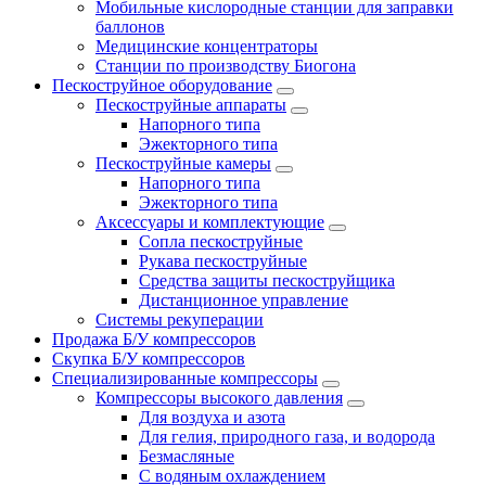
Мобильные кислородные станции для заправки
баллонов
Медицинские концентраторы
Станции по производству Биогона
Пескоструйное оборудование
Пескоструйные аппараты
Напорного типа
Эжекторного типа
Пескоструйные камеры
Напорного типа
Эжекторного типа
Аксессуары и комплектующие
Сопла пескоструйные
Рукава пескоструйные
Средства защиты пескоструйщика
Дистанционное управление
Системы рекуперации
Продажа Б/У компрессоров
Скупка Б/У компрессоров
Специализированные компрессоры
Компрессоры высокого давления
Для воздуха и азота
Для гелия, природного газа, и водорода
Безмасляные
С водяным охлаждением