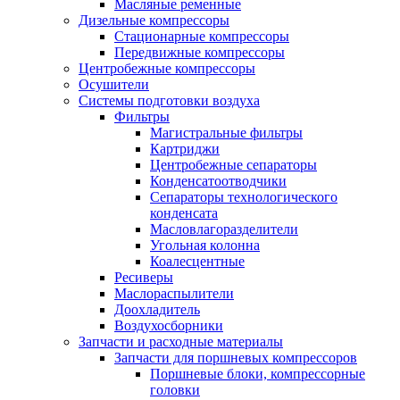
Масляные ременные
Дизельные компрессоры
Стационарные компрессоры
Передвижные компрессоры
Центробежные компрессоры
Осушители
Системы подготовки воздуха
Фильтры
Магистральные фильтры
Картриджи
Центробежные сепараторы
Конденсатоотводчики
Сепараторы технологического
конденсата
Масловлагоразделители
Угольная колонна
Коалесцентные
Ресиверы
Маслораспылители
Доохладитель
Воздухосборники
Запчасти и расходные материалы
Запчасти для поршневых компрессоров
Поршневые блоки, компрессорные
головки