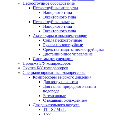
Пескоструйное оборудование
Пескоструйные аппараты
Напорного типа
Эжекторного типа
Пескоструйные камеры
Напорного типа
Эжекторного типа
Аксессуары и комплектующие
Сопла пескоструйные
Рукава пескоструйные
Средства защиты пескоструйщика
Дистанционное управление
Системы рекуперации
Продажа Б/У компрессоров
Скупка Б/У компрессоров
Специализированные компрессоры
Компрессоры высокого давления
Для воздуха и азота
Для гелия, природного газа, и
водорода
Безмасляные
С водяным охлаждением
Для дыхательного воздуха
TI – S / M / L
TSV