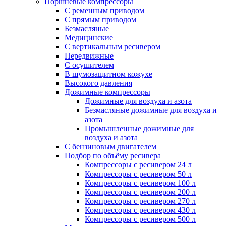
Поршневые компрессоры
С ременным приводом
С прямым приводом
Безмасляные
Медицинские
С вертикальным ресивером
Передвижные
С осушителем
В шумозащитном кожухе
Высокого давления
Дожимные компрессоры
Дожимные для воздуха и азота
Безмасляные дожимные для воздуха и
азота
Промышленные дожимные для
воздуха и азота
С бензиновым двигателем
Подбор по объёму ресивера
Компрессоры с ресивером 24 л
Компрессоры с ресивером 50 л
Компрессоры с ресивером 100 л
Компрессоры с ресивером 200 л
Компрессоры с ресивером 270 л
Компрессоры с ресивером 430 л
Компрессоры с ресивером 500 л