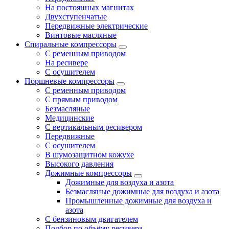
На постоянных магнитах
Двухступенчатые
Передвижные электрические
Винтовые масляные
Спиральные компрессоры
С ременным приводом
На ресивере
С осушителем
Поршневые компрессоры
С ременным приводом
С прямым приводом
Безмасляные
Медицинские
С вертикальным ресивером
Передвижные
С осушителем
В шумозащитном кожухе
Высокого давления
Дожимные компрессоры
Дожимные для воздуха и азота
Безмасляные дожимные для воздуха и азота
Промышленные дожимные для воздуха и
азота
С бензиновым двигателем
Подбор по объёму ресивера