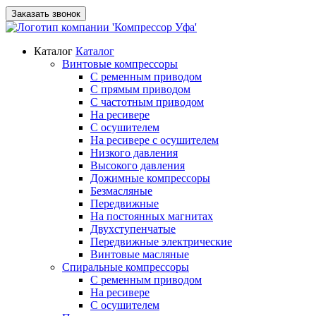
Заказать звонок
Каталог
Каталог
Винтовые компрессоры
С ременным приводом
С прямым приводом
С частотным приводом
На ресивере
С осушителем
На ресивере с осушителем
Низкого давления
Высокого давления
Дожимные компрессоры
Безмасляные
Передвижные
На постоянных магнитах
Двухступенчатые
Передвижные электрические
Винтовые масляные
Спиральные компрессоры
С ременным приводом
На ресивере
С осушителем