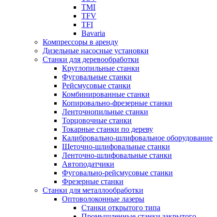
TMI
TFV
TFI
Bavaria
Компрессоры в аренду
Дизельные насосные установки
Станки для деревообработки
Круглопильные станки
Фуговальные станки
Рейсмусовые станки
Комбинированные станки
Копировально-фрезерные станки
Ленточнопильные станки
Торцовочные станки
Токарные станки по дереву
Калибровально-шлифовальное оборудование
Щеточно-шлифовальные станки
Ленточно-шлифовальные станки
Автоподатчики
Фуговально-рейсмусовые станки
Фрезерные станки
Станки для металлообработки
Оптоволоконные лазеры
Станки открытого типа
Промышленные станки закрытого